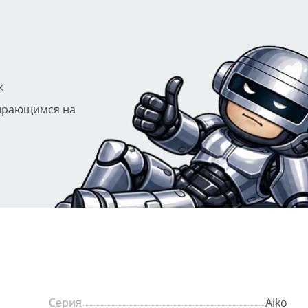
к
ирающимся на
Серия
Aiko