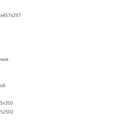
ицирован
x457x297
ные
ой
5х350
152502