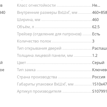
ов
Класс огнестойкости
Не
сертиф
340
Внутренние размеры ВхШхГ, мм
460+858
Ширина, мм
460
Объём, л
62.5
Трейзер (отделение для патронов)
Есть
Количество полок
3
Тип открывания дверей
Распаш
Толщина лицевой панели, мм
1.2
ый
Цвет
Серый
ое
Тип замка
Ключев
Страна производства
Россия
Габариты упаковки ВхШхГ, мм
1510х47
Артикул производителя
S10799