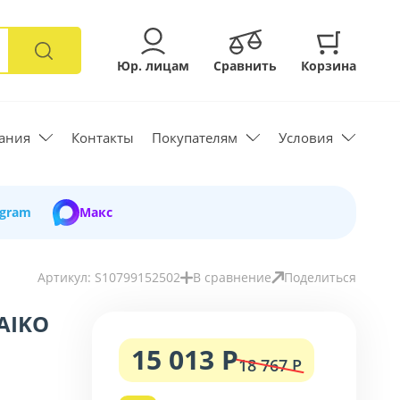
Юр. лицам
Сравнить
Корзина
ания
Контакты
Покупателям
Условия
egram
Макс
Артикул: S10799152502
В сравнение
Поделиться
AIKO
15 013 Р
18 767 Р