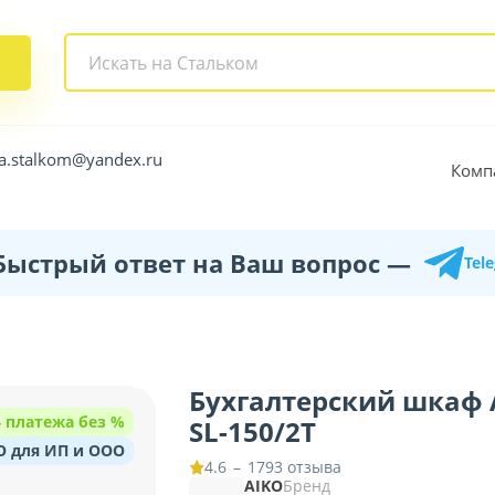
a.stalkom@yandex.ru
Комп
Быстрый ответ на Ваш вопрос —
Tel
Бухгалтерский шкаф 
 4 платежа без %
SL-150/2Т
O для ИП и ООО
–
1793 отзыва
4.6
AIKO
Бренд