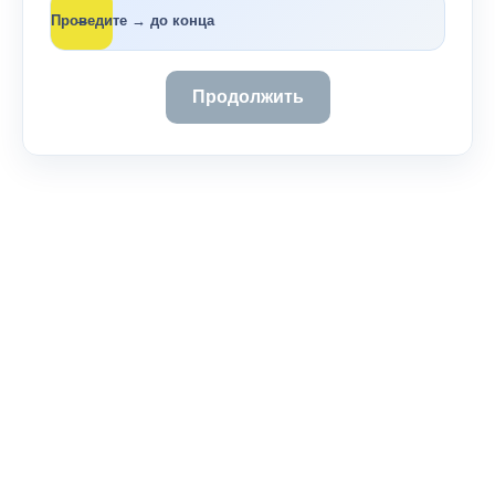
→
Проведите → до конца
Продолжить