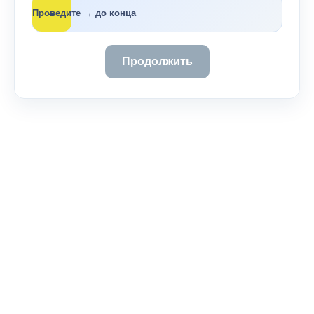
→
Проведите → до конца
Продолжить