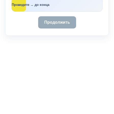
→
Проведите → до конца
Продолжить