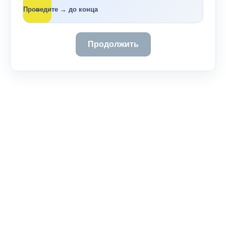
→
Проведите → до конца
Продолжить