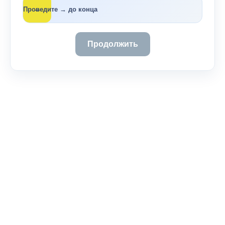
→
Проведите → до конца
Продолжить