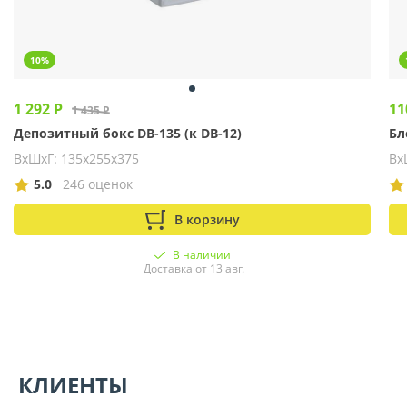
10%
1 292 Р
11
1 435 Р
Депозитный бокс DB-135 (к DB-12)
Бл
ВхШхГ: 135х255х375
Вх
5.0
246 оценок
В корзину
В наличии
Доставка от 13 авг.
КЛИЕНТЫ