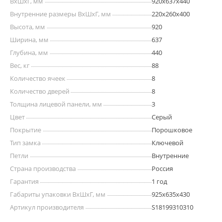
ВхШхГ, мм
920х637х440
Внутренние размеры ВхШхГ, мм
220x260x400
Высота, мм
920
Ширина, мм
637
Глубина, мм
440
Вес, кг
88
Количество ячеек
8
Количество дверей
8
Толщина лицевой панели, мм
3
Цвет
Серый
Покрытие
Порошковое
Тип замка
Ключевой
Петли
Внутренние
Страна производства
Россия
Гарантия
1 год
Габариты упаковки ВхШхГ, мм
925х635х430
Артикул производителя
S18199310310