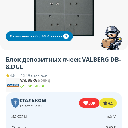
Отличный выбор! 404 заказа.
?
Блок депозитных ячеек VALBERG DB-
8.DGL
–
1349 отзывов
4.8
VALBERG
Бренд
Оригинал
СТАЛЬКОМ
33K
4.9
15 лет с Вами
Заказы
5.5M
Отзывы
353K