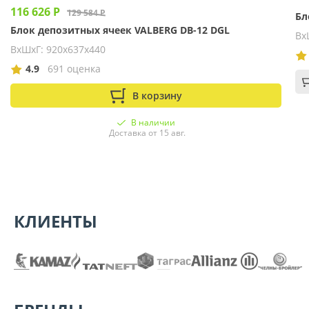
116 626 Р
129 584 Р
Бл
Блок депозитных ячеек VALBERG DB-12 DGL
Вх
ВхШхГ: 920х637х440
4.9
691 оценка
В корзину
В наличии
Доставка от 15 авг.
КЛИЕНТЫ