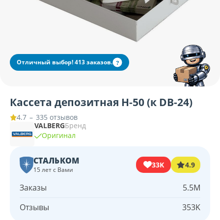
Отличный выбор! 413 заказов.
?
Кассета депозитная Н-50 (к DB-24)
–
335 отзывов
4.7
VALBERG
Бренд
Оригинал
СТАЛЬКОМ
33K
4.9
15 лет с Вами
Заказы
5.5M
Отзывы
353K