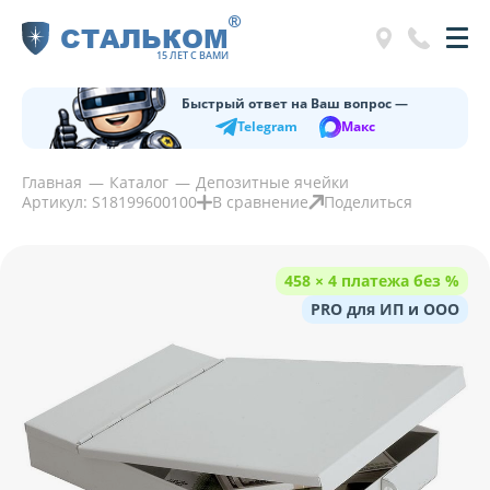
®
СТАЛЬКОМ
15 ЛЕТ С ВАМИ
Быстрый ответ на Ваш вопрос —
Telegram
Макс
Главная
Каталог
Депозитные ячейки
Артикул: S18199600100
В сравнение
Поделиться
458 × 4 платежа без %
PRO для ИП и ООО