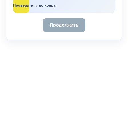
→
Проведите → до конца
Продолжить