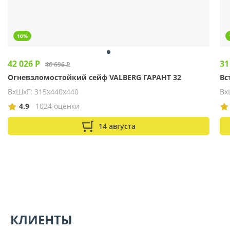
10%
42 026 Р
31
46 696 Р
Огневзломостойкий сейф VALBERG ГАРАНТ 32
Вс
ВхШхГ: 315х440х440
Вх
4.9
1024 оценки
14 августа
КЛИЕНТЫ