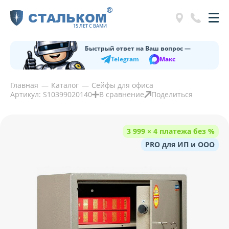
®
СТАЛЬКОМ
15 ЛЕТ С ВАМИ
Быстрый ответ на Ваш вопрос —
Telegram
Макс
Главная
Каталог
Сейфы для офиса
Артикул: S10399020140
В сравнение
Поделиться
3 999 × 4 платежа без %
PRO для ИП и ООО