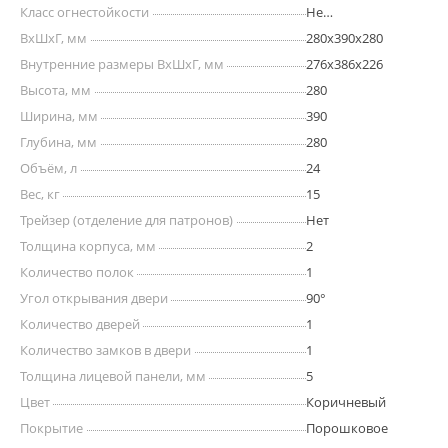
Класс огнестойкости
Не
сертифицирован
ВхШхГ, мм
280х390х280
Внутренние размеры ВхШхГ, мм
276x386x226
Высота, мм
280
Ширина, мм
390
Глубина, мм
280
Объём, л
24
Вес, кг
15
Трейзер (отделение для патронов)
Нет
Толщина корпуса, мм
2
Количество полок
1
Угол открывания двери
90°
Количество дверей
1
Количество замков в двери
1
Толщина лицевой панели, мм
5
Цвет
Коричневый
Покрытие
Порошковое