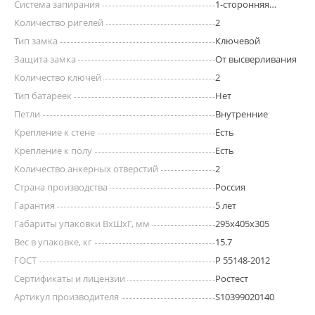
Система запирания
1-сторонняя
ригельная
Количество ригелей
2
Тип замка
Ключевой
Защита замка
От высверливания
Количество ключей
2
Тип батареек
Нет
Петли
Внутренние
Крепление к стене
Есть
Крепление к полу
Есть
Количество анкерных отверстий
2
Страна производства
Россия
Гарантия
5 лет
Габариты упаковки ВхШхГ, мм
295x405x305
Вес в упаковке, кг
15.7
ГОСТ
Р 55148-2012
Сертификаты и лицензии
Ростест
Артикул производителя
S10399020140