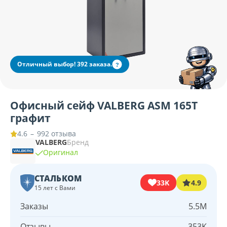
Отличный выбор! 392 заказа.
?
Офисный сейф VALBERG ASM 165T
графит
–
992 отзыва
4.6
VALBERG
Бренд
Оригинал
СТАЛЬКОМ
33K
4.9
15 лет с Вами
Заказы
5.5M
Отзывы
353K