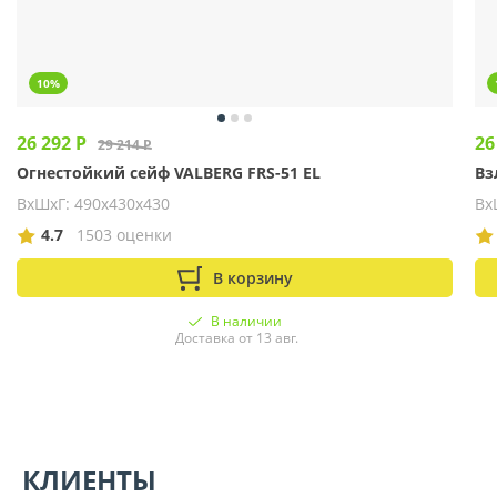
10%
26 292 Р
26
29 214 Р
Огнестойкий сейф VALBERG FRS-51 EL
Вз
ВхШхГ: 490х430х430
Вх
4.7
1503 оценки
В корзину
В наличии
Доставка от 13 авг.
КЛИЕНТЫ