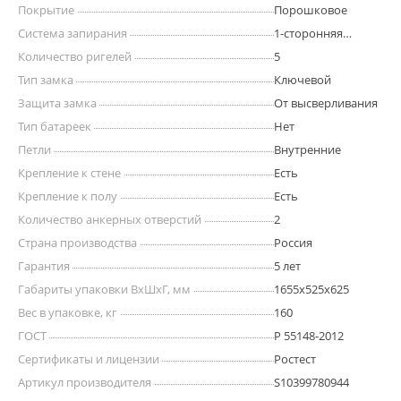
Покрытие
Порошковое
Система запирания
1-сторонняя
ригельная
Количество ригелей
5
Тип замка
Ключевой
Защита замка
От высверливания
Тип батареек
Нет
Петли
Внутренние
Крепление к стене
Есть
Крепление к полу
Есть
Количество анкерных отверстий
2
Страна производства
Россия
Гарантия
5 лет
Габариты упаковки ВхШхГ, мм
1655x525x625
Вес в упаковке, кг
160
ГОСТ
Р 55148-2012
Сертификаты и лицензии
Ростест
Артикул производителя
S10399780944