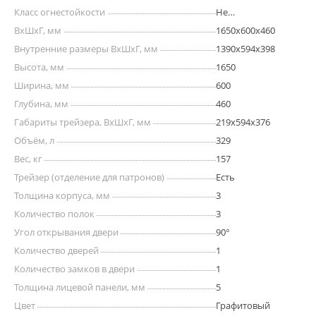
Класс огнестойкости
Не
сертифицирован
ВхШхГ, мм
1650х600х460
Внутренние размеры ВхШхГ, мм
1390x594x398
Высота, мм
1650
Ширина, мм
600
Глубина, мм
460
Габариты трейзера, ВхШхГ, мм
219х594х376
Объём, л
329
Вес, кг
157
Трейзер (отделение для патронов)
Есть
Толщина корпуса, мм
3
Количество полок
3
Угол открывания двери
90°
Количество дверей
1
Количество замков в двери
1
Толщина лицевой панели, мм
5
Цвет
Графитовый