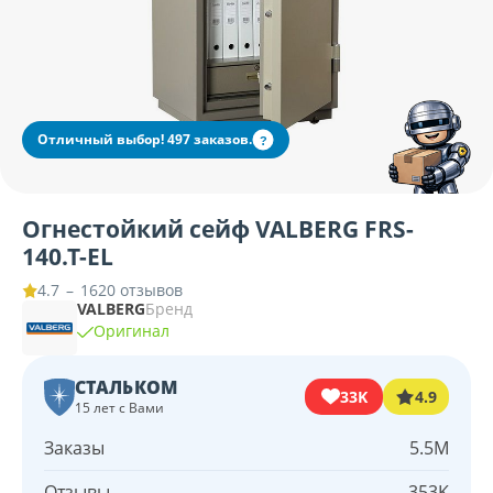
Отличный выбор! 497 заказов.
?
Огнестойкий сейф VALBERG FRS-
140.T-EL
–
1620 отзывов
4.7
VALBERG
Бренд
Оригинал
СТАЛЬКОМ
33K
4.9
15 лет с Вами
Заказы
5.5M
Отзывы
353K