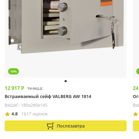
10%
12 917 Р
24
14 352 Р
Встраиваемый сейф VALBERG AW 1814
Ог
ВхШхГ: 180х280х145
Вх
4.8
1617 оценок
Послезавтра