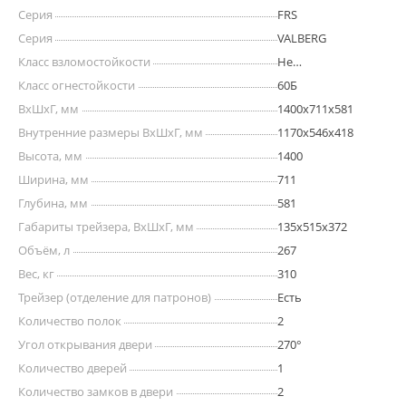
Серия
FRS
Серия
VALBERG
Класс взломостойкости
Не
сертифицирован
Класс огнестойкости
60Б
ВхШхГ, мм
1400х711х581
Внутренние размеры ВхШхГ, мм
1170x546x418
Высота, мм
1400
Ширина, мм
711
Глубина, мм
581
Габариты трейзера, ВхШхГ, мм
135х515х372
Объём, л
267
Вес, кг
310
Трейзер (отделение для патронов)
Есть
Количество полок
2
Угол открывания двери
270°
Количество дверей
1
Количество замков в двери
2