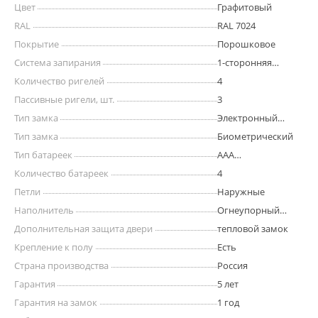
Цвет
Графитовый
RAL
RAL 7024
Покрытие
Порошковое
Система запирания
1-сторонняя
ригельная
Количество ригелей
4
Пассивные ригели, шт.
3
Тип замка
Электронный
кодовый
Тип замка
Биометрический
Тип батареек
AAA
«мизинчиковая»
Количество батареек
4
Петли
Наружные
Наполнитель
Огнеупорный
бетон
Дополнительная защита двери
тепловой замок
Крепление к полу
Есть
Страна производства
Россия
Гарантия
5 лет
Гарантия на замок
1 год