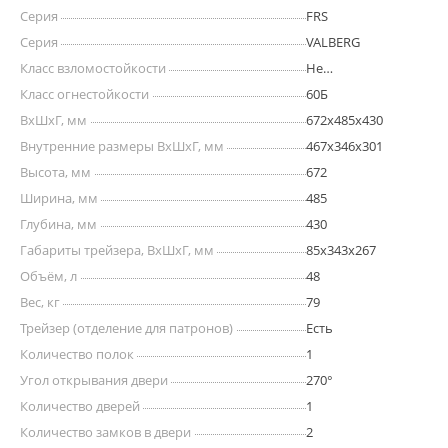
Серия
FRS
Серия
VALBERG
Класс взломостойкости
Не
сертифицирован
Класс огнестойкости
60Б
ВхШхГ, мм
672х485х430
Внутренние размеры ВхШхГ, мм
467x346x301
Высота, мм
672
Ширина, мм
485
Глубина, мм
430
Габариты трейзера, ВхШхГ, мм
85х343х267
Объём, л
48
Вес, кг
79
Трейзер (отделение для патронов)
Есть
Количество полок
1
Угол открывания двери
270°
Количество дверей
1
Количество замков в двери
2