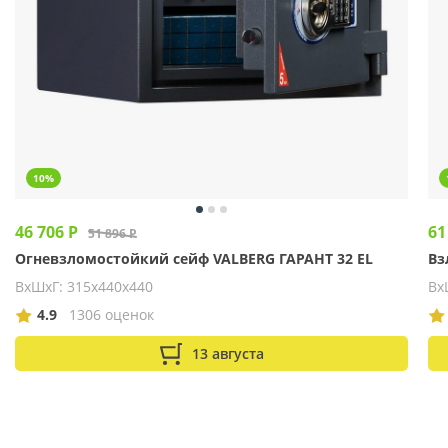
10%
46 706 Р
61
51 896 Р
Огневзломостойкий сейф VALBERG ГАРАНТ 32 EL
Вз
ВхШхГ: 315х440х440
Вх
4.9
1306 оценок
13 августа