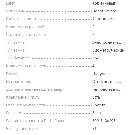
Цвет
Коричневый
Покрытие
Порошковое
Система запирания
1-сторонняя
ригельная
Количество ригелей
2
Пассивные ригели, шт.
2
Тип замка
Электронный
кодовый
Тип замка
Биометрический
Тип батареек
AAA
«мизинчиковая»
Количество батареек
4
Петли
Наружные
Наполнитель
Огнеупорный
бетон
Дополнительная защита двери
тепловой замок
Крепление к полу
Есть
Страна производства
Россия
Гарантия
5 лет
Габариты упаковки ВхШхГ, мм
690х510х495
Вес в упаковке, кг
81