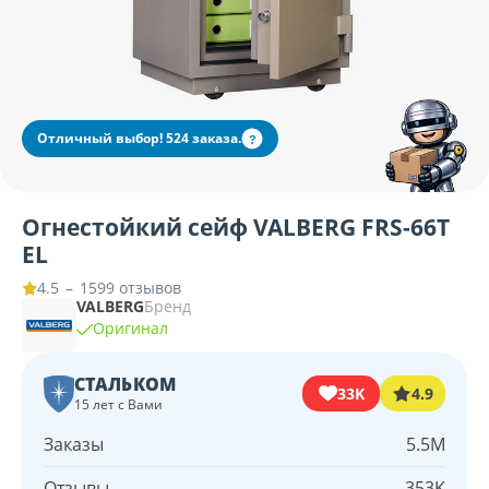
Отличный выбор! 524 заказа.
?
Огнестойкий сейф VALBERG FRS-66T
EL
–
1599 отзывов
4.5
VALBERG
Бренд
Оригинал
СТАЛЬКОМ
33K
4.9
15 лет с Вами
Заказы
5.5M
Отзывы
353K