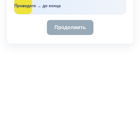
→
Проведите → до конца
Продолжить