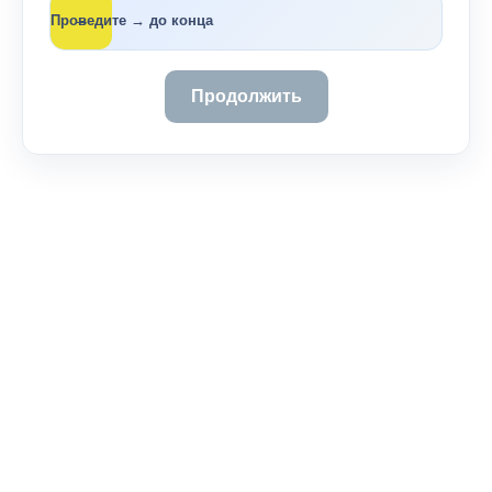
→
Проведите → до конца
Продолжить