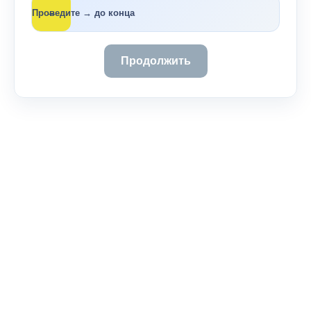
→
Проведите → до конца
Продолжить