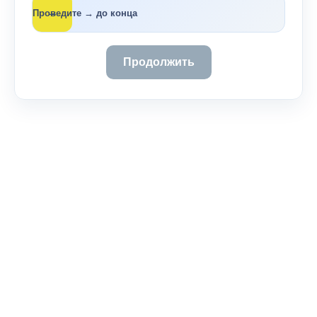
→
Проведите → до конца
Продолжить