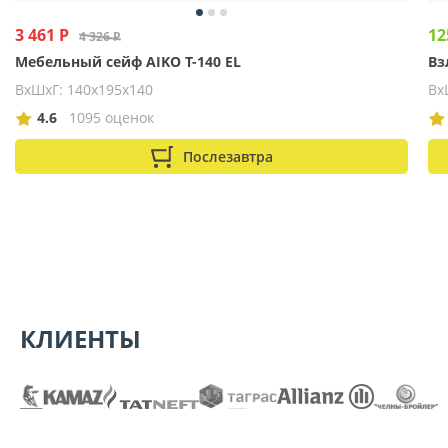
3 461 Р
12
4 326 Р
Мебельный сейф AIKO Т-140 EL
Вз
ВхШхГ: 140х195х140
Вх
4.6
1095 оценок
Послезавтра
КЛИЕНТЫ