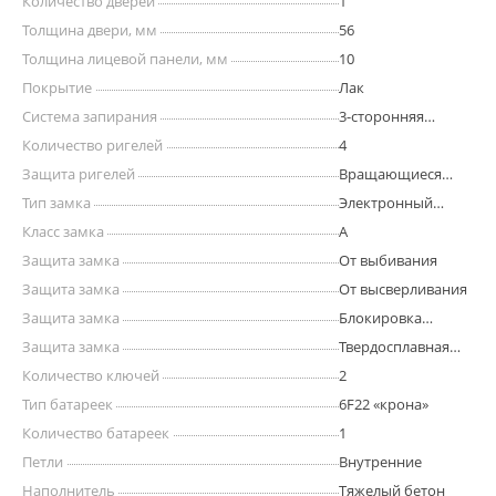
Количество дверей
1
Толщина двери, мм
56
Толщина лицевой панели, мм
10
Покрытие
Лак
Система запирания
3-сторонняя
ригельная
Количество ригелей
4
Защита ригелей
Вращающиеся
ригеля
Тип замка
Электронный
кодовый
Класс замка
A
Защита замка
От выбивания
Защита замка
От высверливания
Защита замка
Блокировка
ригелей при
Защита замка
Твердосплавная
выбивании
пластина
Количество ключей
2
Тип батареек
6F22 «крона»
Количество батареек
1
Петли
Внутренние
Наполнитель
Тяжелый бетон