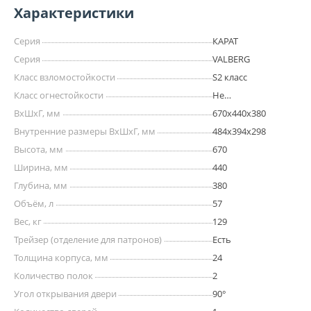
Характеристики
Серия
КАРАТ
Серия
VALBERG
Класс взломостойкости
S2 класс
Класс огнестойкости
Не
сертифицирован
ВхШхГ, мм
670х440х380
Внутренние размеры ВхШхГ, мм
484х394х298
Высота, мм
670
Ширина, мм
440
Глубина, мм
380
Объём, л
57
Вес, кг
129
Трейзер (отделение для патронов)
Есть
Толщина корпуса, мм
24
Количество полок
2
Угол открывания двери
90°