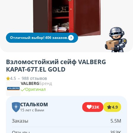
Отличный выбор! 406 заказов.
?
Взломостойкий сейф VALBERG
КАРАТ-67Т.EL GOLD
–
988 отзывов
4.5
VALBERG
Бренд
Оригинал
СТАЛЬКОМ
33K
4.9
15 лет с Вами
Заказы
5.5M
Отзывы
353K