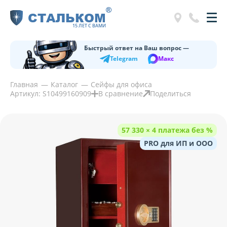
®
СТАЛЬКОМ
15 ЛЕТ С ВАМИ
Быстрый ответ на Ваш вопрос —
Telegram
Макс
Главная
Каталог
Сейфы для офиса
Артикул: S10499160909
В сравнение
Поделиться
57 330 × 4 платежа без %
PRO для ИП и ООО