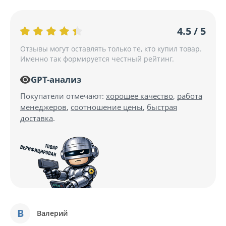
4.5 / 5
Отзывы могут оставлять только те, кто купил товар.
Именно так формируется честный рейтинг.
GPT-анализ
Покупатели отмечают:
хорошее качество
,
работа
менеджеров
,
соотношение цены
,
быстрая
доставка
.
В
Валерий