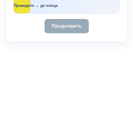
→
Проведите → до конца
Продолжить