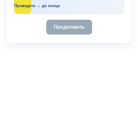
→
Проведите → до конца
Продолжить