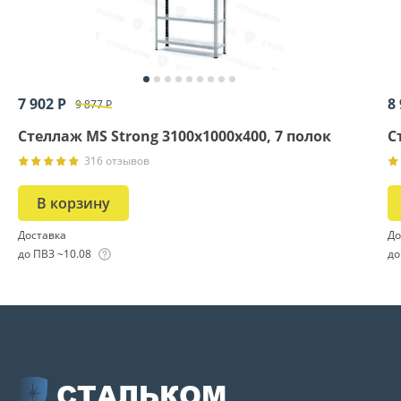
7 902 Р
8
9 877 Р
Стеллаж MS Strong 3100х1000х400, 7 полок
С
316 отзывов
В корзину
Доставка
До
до ПВЗ ~10.08
до
СТАЛЬКОМ