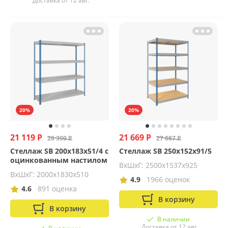
Доставка от 12 авг.
20%
20%
21 119 Р
21 669 Р
26 399 Р
27 087 Р
Стеллаж SB 200x183x51/4 c
Стеллаж SB 250x152x91/5
оцинкованным настилом
ВхШхГ: 2500x1537x925
ВхШхГ: 2000х1830х510
4.9
1966 оценок
4.6
891 оценка
В корзину
В корзину
В наличии
Доставка от 12 авг.