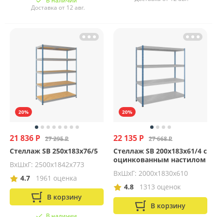
В наличии
Доставка от 12 авг.
20%
20%
21 836 Р
22 135 Р
27 295 Р
27 668 Р
Стеллаж SB 250x183x76/5
Стеллаж SB 200x183x61/4 c
оцинкованным настилом
ВхШхГ: 2500x1842x773
ВхШхГ: 2000х1830х610
4.7
1961 оценка
4.8
1313 оценок
В корзину
В корзину
В наличии