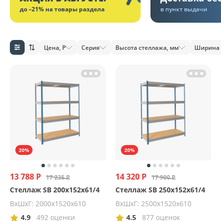
до –21% на товары раздела
в пункт выдачи
Цена, Р
Серия
Высота стеллажа, мм
Ширина 
20%
20%
13 788 Р
14 320 Р
17 235 Р
17 900 Р
Стеллаж SB 200x152x61/4
Стеллаж SB 250x152x61/4
ВхШхГ: 2000х1520х610
ВхШхГ: 2500х1520х610
4.9
492 оценки
4.5
877 оценок