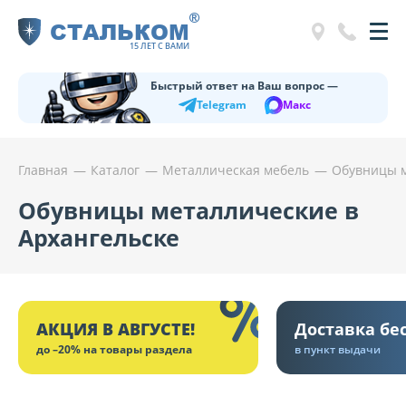
®
СТАЛЬКОМ
15 ЛЕТ С ВАМИ
Быстрый ответ на Ваш вопрос —
Telegram
Макс
Главная
Каталог
Металлическая мебель
Обувницы 
Обувницы металлические в
Архангельске
АКЦИЯ В АВГУСТЕ!
Доставка бе
до –20% на товары раздела
в пункт выдачи