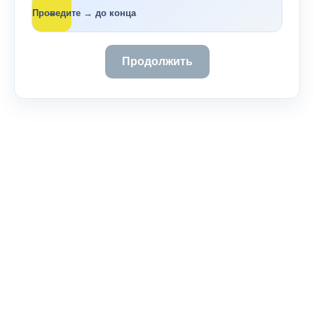
→
Проведите → до конца
Продолжить